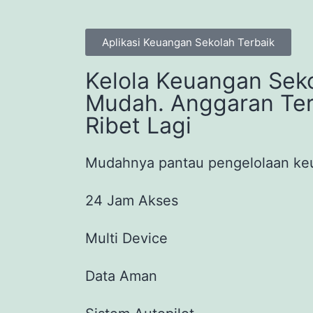
Aplikasi Keuangan Sekolah Terbaik
Kelola Keuangan Sek
Mudah. Anggaran Ter
Ribet Lagi
Mudahnya pantau pengelolaan ke
24 Jam Akses
Multi Device
Data Aman