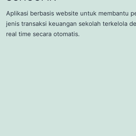
Aplikasi berbasis website untuk membantu pe
jenis transaksi keuangan sekolah terkelola
real time secara otomatis.