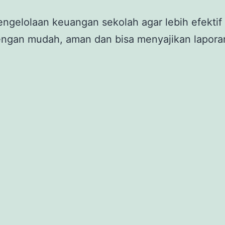
ngelolaan keuangan sekolah agar lebih efektif
 dengan mudah, aman dan bisa menyajikan lapor